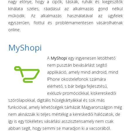
nagy előnye, hogy a cipők, táskák, ruhák és kiegészítők
kínálata széles, ráadásul az alkalmazás gond nélkül
működik. Az alkalmazás használatával az ügyfelek
egyszerűen, flottul és problémamentesen vásárolhatnak
online.
MyShopi
A
MyShopi
egy ingyenesen letölthető
nem pusztán bevásárlást segítő
applikáció, amely mind android, mind
IPhone okostelefonok számára
elérhető, s bár belga fejlesztésű,
exkluzív promóciókkal, kiskereskedői
szórólapokkal, digitális hűségkártyákkal és sok más
funkcióval, amely lehetőségek tárházát Magyarországon még
nem aknázzák ki teljes mértékig a kereskedői hálózatok, de
így is egy tökéletes vásárlási asszisztensamely nem csak
abban segít, hogy semmi se maradjon ki a vacsorából.