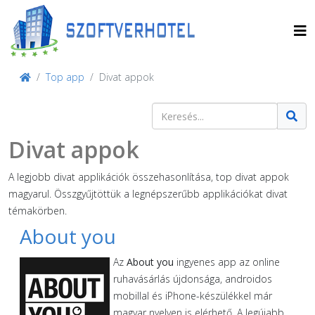
Top app
Divat appok
Keresés
Type 2 or more characters for result
Divat appok
A legjobb divat applikációk összehasonlítása, top divat appok
magyarul. Összgyűjtöttük a legnépszerűbb applikációkat divat
témakörben.
About you
Az
About you
ingyenes app az online
ruhavásárlás újdonsága, androidos
mobillal és iPhone-készülékkel már
magyar nyelven is elérhető. A legújabb