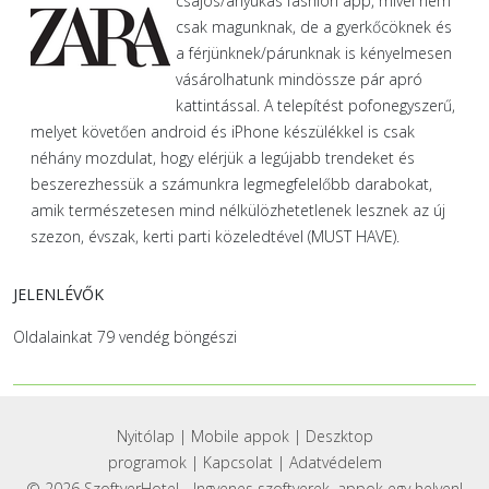
csajos/anyukás fashion app, mivel nem
csak magunknak, de a gyerkőcöknek és
a férjünknek/párunknak is kényelmesen
vásárolhatunk mindössze pár apró
kattintással. A telepítést pofonegyszerű,
melyet követően android és iPhone készülékkel is csak
néhány mozdulat, hogy elérjük a legújabb trendeket és
beszerezhessük a számunkra legmegfelelőbb darabokat,
amik természetesen mind nélkülözhetetlenek lesznek az új
szezon, évszak, kerti parti közeledtével (MUST HAVE).
JELENLÉVŐK
Oldalainkat 79 vendég böngészi
Nyitólap
|
Mobile appok
|
Deszktop
programok
|
Kapcsolat
|
Adatvédelem
© 2026 SzoftverHotel - Ingyenes szoftverek, appok egy helyen!