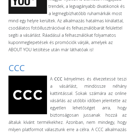
trendek, a legvagányabb divatikonok és
a legmegbízhatóbb ruhamárkák most
mind egy helyre kerültek. Az alkalmazás hatalmas kínálattal,
csodálatos fotóillusztrációval és felhasználóbarát felülettel
segíti a vásárlást. Ráadásul a felhasználókat folyamatos
kuponmeglepetések és promóciók várják, amelyek az
ABOUT YOU letöltése után már láthatóak is!
CCC
A
CCC
kényelmes és élvezetessé teszi
a vásárlást, mindössze néhány
kattintással. Sokak számára az online
vásárlás az utóbbi időben jelentette az
egyetlen lehetőséget arra, hogy
biztonságosan jussanak hozzá az
általuk kívánt termékekhez. Azonban, nem mindegy, hogy
milyen platformot választunk erre a célra. A CCC alkalmazás