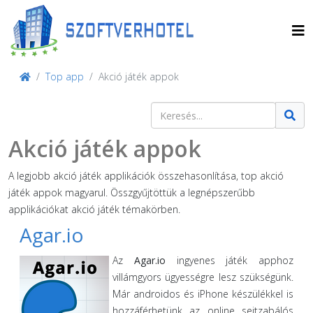
Top app
Akció játék appok
Keresés
Type 2 or more characters for result
Akció játék appok
A legjobb akció játék applikációk összehasonlítása, top akció
játék appok magyarul. Összgyűjtöttük a legnépszerűbb
applikációkat akció játék témakörben.
Agar.io
Az
Agar.io
ingyenes játék apphoz
villámgyors ügyességre lesz szükségünk.
Már androidos és iPhone készülékkel is
hozzáférhetünk az online sejtzabálós