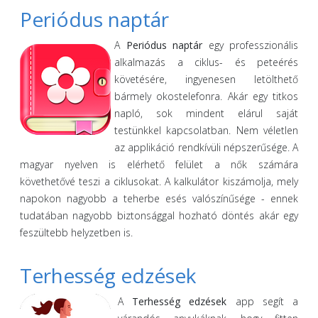
Periódus naptár
A
Periódus naptár
egy professzionális
alkalmazás a ciklus- és peteérés
követésére, ingyenesen letölthető
bármely okostelefonra. Akár egy titkos
napló, sok mindent elárul saját
testünkkel kapcsolatban. Nem véletlen
az applikáció rendkívüli népszerűsége. A
magyar nyelven is elérhető felület a nők számára
követhetővé teszi a ciklusokat. A kalkulátor kiszámolja, mely
napokon nagyobb a teherbe esés valószínűsége - ennek
tudatában nagyobb biztonsággal hozható döntés akár egy
feszültebb helyzetben is.
Terhesség edzések
A
Terhesség edzések
app segít a