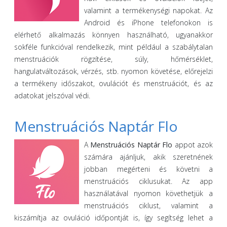
valamint a termékenységi napokat. Az
Android és iPhone telefonokon is
elérhető alkalmazás könnyen használható, ugyanakkor
sokféle funkcióval rendelkezik, mint például a szabálytalan
menstruációk rögzítése, súly, hőmérséklet,
hangulatváltozások, vérzés, stb. nyomon követése, előrejelzi
a termékeny időszakot, ovulációt és menstruációt, és az
adatokat jelszóval védi.
Menstruációs Naptár Flo
A
Menstruációs Naptár Flo
appot azok
számára ajánljuk, akik szeretnének
jobban megérteni és követni a
menstruációs ciklusukat. Az app
használatával nyomon követhetjük a
menstruációs ciklust, valamint a
kiszámítja az ovuláció időpontját is, így segítség lehet a