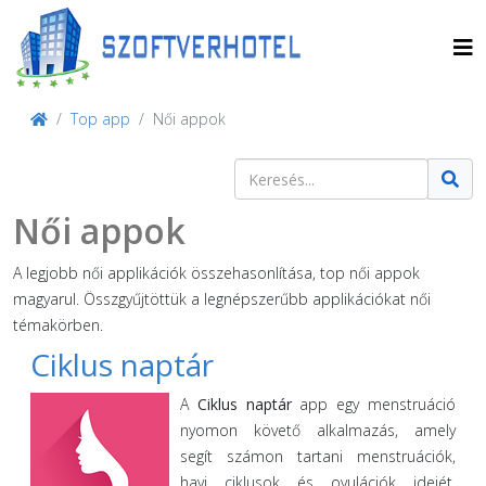
Top app
Női appok
Keresés
Type 2 or more characters for result
Női appok
A legjobb női applikációk összehasonlítása, top női appok
magyarul. Összgyűjtöttük a legnépszerűbb applikációkat női
témakörben.
Ciklus naptár
A
Ciklus naptár
app egy menstruáció
nyomon követő alkalmazás, amely
segít számon tartani menstruációk,
havi ciklusok és ovulációk idejét,