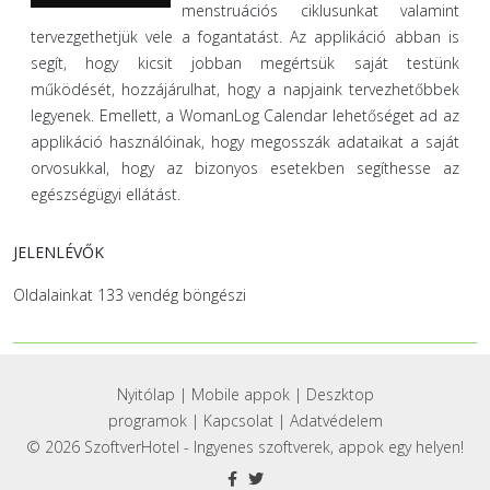
menstruációs ciklusunkat valamint
tervezgethetjük vele a fogantatást. Az applikáció abban is
segít, hogy kicsit jobban megértsük saját testünk
működését, hozzájárulhat, hogy a napjaink tervezhetőbbek
legyenek. Emellett, a WomanLog Calendar lehetőséget ad az
applikáció használóinak, hogy megosszák adataikat a saját
orvosukkal, hogy az bizonyos esetekben segíthesse az
egészségügyi ellátást.
JELENLÉVŐK
Oldalainkat 133 vendég böngészi
Nyitólap
|
Mobile appok
|
Deszktop
programok
|
Kapcsolat
|
Adatvédelem
© 2026 SzoftverHotel - Ingyenes szoftverek, appok egy helyen!