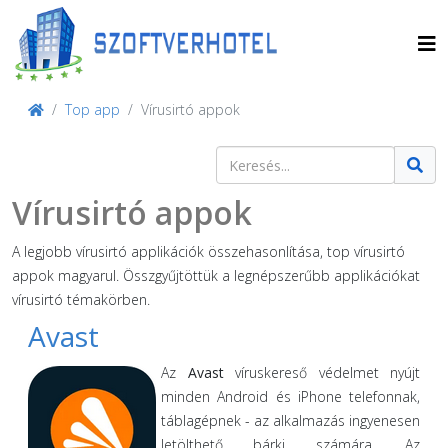
Top app
Vírusirtó appok
Keresés
Type 2 or more characters for result
Vírusirtó appok
A legjobb vírusirtó applikációk összehasonlítása, top vírusirtó
appok magyarul. Összgyűjtöttük a legnépszerűbb applikációkat
vírusirtó témakörben.
Avast
Az
Avast
víruskereső védelmet nyújt
minden Android és iPhone telefonnak,
táblagépnek - az alkalmazás ingyenesen
letölthető bárki számára. Az