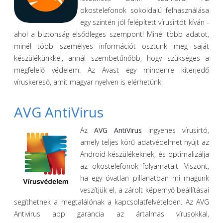
okostelefonok sokoldalú felhasználása
egy szintén jól felépített vírusirtót kíván -
ahol a biztonság elsődleges szempont! Minél több adatot,
minél több személyes információt osztunk meg saját
készülékünkkel, annál szembetűnőbb, hogy szükséges a
megfelelő védelem. Az Avast egy mindenre kiterjedő
víruskereső, amit magyar nyelven is elérhetünk!
AVG AntiVirus
Az
AVG AntiVirus
ingyenes vírusirtó,
amely teljes körű adatvédelmet nyújt az
Android-készülékeknek, és optimalizálja
az okostelefonok folyamatait. Viszont,
ha egy óvatlan pillanatban mi magunk
veszítjük el, a zárolt képernyő beállításai
segíthetnek a megtalálónak a kapcsolatfelvételben. Az AVG
Antivirus app garancia az ártalmas vírusokkal,