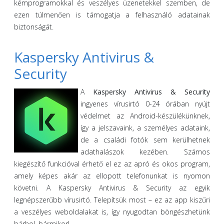
kémprogramokkal és veszélyes üzenetekkel szemben, de
ezen túlmenően is támogatja a felhasználó adatainak
biztonságát.
Kaspersky Antivirus &
Security
A
Kaspersky Antivirus & Security
ingyenes vírusirtó 0-24 órában nyújt
védelmet az Android-készülékünknek,
így a jelszavaink, a személyes adataink,
de a családi fotók sem kerülhetnek
adathalászok kezében. Számos
kiegészítő funkcióval érhető el ez az apró és okos program,
amely képes akár az ellopott telefonunkat is nyomon
követni. A Kaspersky Antivirus & Security az egyik
legnépszerűbb vírusirtó. Telepítsük most – ez az app kiszűri
a veszélyes weboldalakat is, így nyugodtan böngészhetünk
bárhol, bármikor!