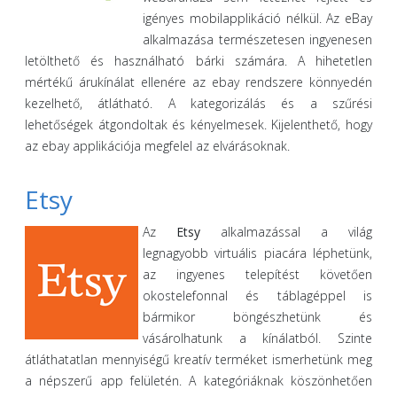
igényes mobilapplikáció nélkül. Az eBay
alkalmazása természetesen ingyenesen
letölthető és használható bárki számára. A hihetetlen
mértékű árukínálat ellenére az ebay rendszere könnyedén
kezelhető, átlátható. A kategorizálás és a szűrési
lehetőségek átgondoltak és kényelmesek. Kijelenthető, hogy
az ebay applikációja megfelel az elvárásoknak.
Etsy
Az
Etsy
alkalmazással a világ
legnagyobb virtuális piacára léphetünk,
az ingyenes telepítést követően
okostelefonnal és táblagéppel is
bármikor böngészhetünk és
vásárolhatunk a kínálatból. Szinte
átláthatatlan mennyiségű kreatív terméket ismerhetünk meg
a népszerű app felületén. A kategóriáknak köszönhetően