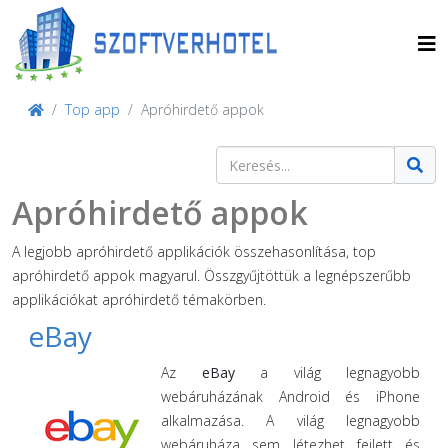
Top app
Apróhirdető appok
Keresés
Type 2 or more characters for result
Apróhirdető appok
A legjobb apróhirdető applikációk összehasonlítása, top
apróhirdető appok magyarul. Összgyűjtöttük a legnépszerűbb
applikációkat apróhirdető témakörben.
eBay
Az
eBay
a világ legnagyobb
webáruházának Android és iPhone
alkalmazása. A világ legnagyobb
webáruháza sem létezhet fejlett és