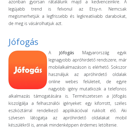
azonban gyorsan rátalálunk majd a kedvenceinkre. A
legújabb trend is felvonul az Etsy-n. Nemcsak
megismerhetjük a legfrissebb és legkreatívabb darabokat,
de meg is vásárolhatjuk azt.
Jófogás
A
Jófogás
Magyarország egyik
legnagyobb apróhirdető rendszere, már
mobilalkalmazáson is elérhető. Sokszor
használjuk az apróhirdető oldalak
online webes felületeit, de egyre
nagyobb igény mutatkozik a telefonos
alkalmazás támogatására is. Természetesen a Jófogás
kiszolgálja a felhasználói igényeket: egy kiforrott, széles
eszköztárral rendelkező applikációval rukkolt elő. Aki
szívesen látogatja az apróhirdető oldalakat mobil
készülékről is, annak mindenképpen érdemes letöltenie.