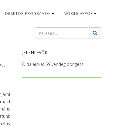
DESKTOP PROGRAMOK
MOBILE APPOK
Keresés
Type 2 or more characters for results.
JELENLÉVŐK
Oldalainkat 59 vendég böngészi
kat
járól
 majd
 máris
atunk
azt is