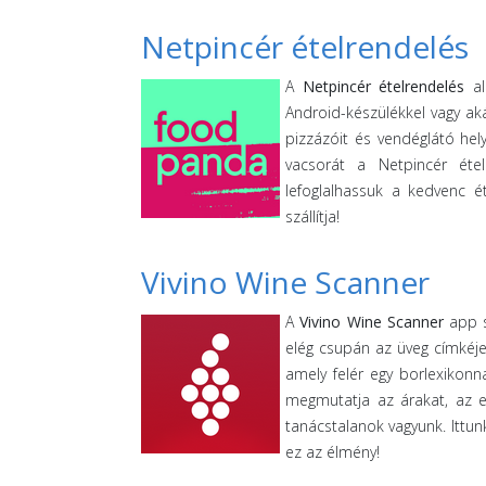
Netpincér ételrendelés
A
Netpincér ételrendelés
al
Android-készülékkel vagy ak
pizzázóit és vendéglátó he
vacsorát a Netpincér éte
lefoglalhassuk a kedvenc é
szállítja!
Vivino Wine Scanner
A
Vivino Wine Scanner
app s
elég csupán az üveg címkéje
amely felér egy borlexikonn
megmutatja az árakat, az e
tanácstalanok vagyunk. Ittun
ez az élmény!