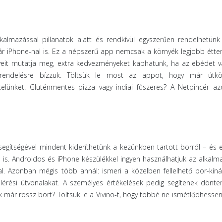
kalmazással pillanatok alatt és rendkívül egyszerűen rendelhetünk 
ár iPhone-nal is. Ez a népszerű app nemcsak a környék legjobb étter
lyeit mutatja meg, extra kedvezményeket kaphatunk, ha az ebédet v
lrendelésre bízzuk. Töltsük le most az appot, hogy már útk
telünket. Gluténmentes pizza vagy indiai fűszeres? A Netpincér az
egítségével mindent kideríthetünk a kezünkben tartott borról – és 
 is. Androidos és iPhone készülékkel ingyen használhatjuk az alkalma
al. Azonban mégis több annál: ismeri a közelben fellelhető bor-kínál
lérési útvonalakat. A személyes értékelések pedig segítenek dönten
k már rossz bort? Töltsük le a Vivino-t, hogy többé ne ismétlődhess