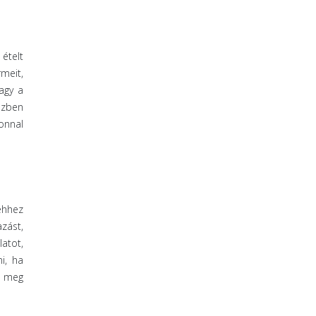
ételt
meit,
agy a
özben
onnal
ehhez
zást,
atot,
i, ha
en meg