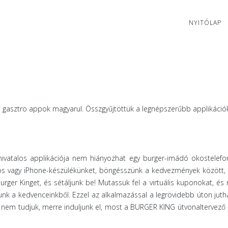
NYITÓLAP
p gasztro appok magyarul. Összgyűjtöttük a legnépszerűbb applikáció
ivatalos applikációja nem hiányozhat egy burger-imádó okostelefon
os vagy iPhone-készülékünket, böngésszünk a kedvezmények között,
urger Kinget, és sétáljunk be! Mutassuk fel a virtuális kuponokat, és
k a kedvenceinkből. Ezzel az alkalmazással a legrövidebb úton juth
 nem tudjuk, merre induljunk el, most a BURGER KING útvonaltervező 