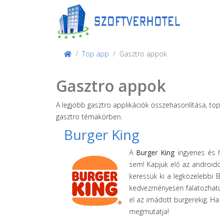
Top app
Gasztro appok
Gasztro appok
A legjobb gasztro applikációk összehasonlítása, to
gasztro témakörben.
Burger King
A
Burger King
ingyenes és h
sem! Kapjuk elő az android
keressük ki a legközelebbi B
kedvezményesen falatozhatun
el az imádott burgerekig. Ha
megmutatja!