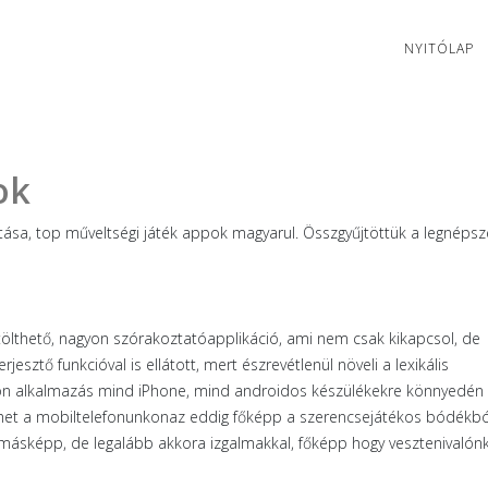
NYITÓLAP
ok
ítása, top műveltségi játék appok magyarul. Összgyűjtöttük a legnéps
tölthető, nagyon szórakoztatóapplikáció, ami nem csak kikapcsol, de
rjesztő funkcióval is ellátott, mert észrevétlenül növeli a lexikális
fon alkalmazás mind iPhone, mind androidos készülékekre könnyedén
dhet a mobiltelefonunkonaz eddig főképp a szerencsejátékos bódékbó
n másképp, de legalább akkora izgalmakkal, főképp hogy vesztenivalón