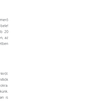
smerő
bele!
bb 20
en, az
etben
nkról.
illiók
okra.
künk.
an is