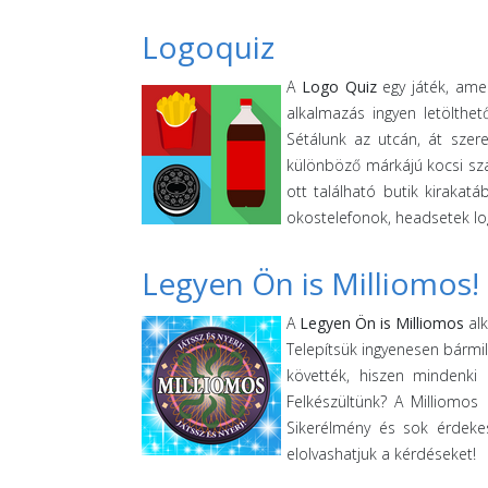
Logoquiz
A
Logo Quiz
egy játék, amel
alkalmazás ingyen letölthe
Sétálunk az utcán, át szer
különböző márkájú kocsi szág
ott található butik kiraka
okostelefonok, headsetek logó
Legyen Ön is Milliomos!
A
Legyen Ön is Milliomos
alk
Telepítsük ingyenesen bármil
követték, hiszen mindenki 
Felkészültünk? A Milliomos
Sikerélmény és sok érdeke
elolvashatjuk a kérdéseket!