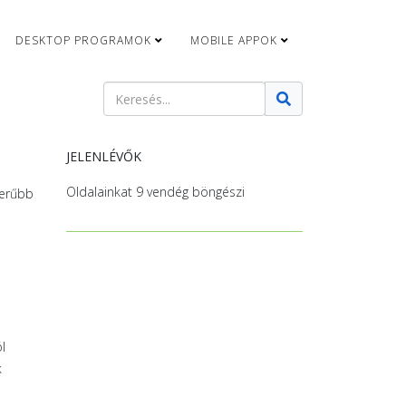
DESKTOP PROGRAMOK
MOBILE APPOK
Keresés
Type 2 or more characters for results.
JELENLÉVŐK
Oldalainkat 9 vendég böngészi
zerűbb
l
k