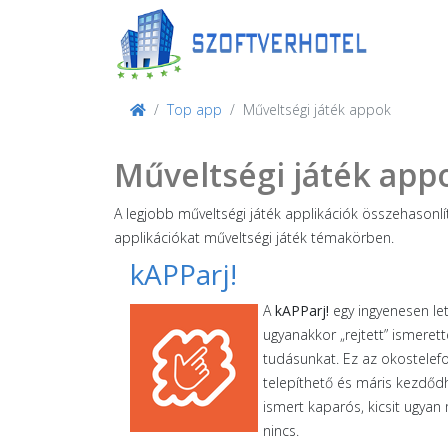
Top app
Műveltségi játék appok
Műveltségi játék app
A legjobb műveltségi játék applikációk összehasonl
applikációkat műveltségi játék témakörben.
kAPParj!
A
kAPParj!
egy ingyenesen le
ugyanakkor „rejtett” ismerette
tudásunkat. Ez az okostele
telepíthető és máris kezdő
ismert kaparós, kicsit ugya
nincs.