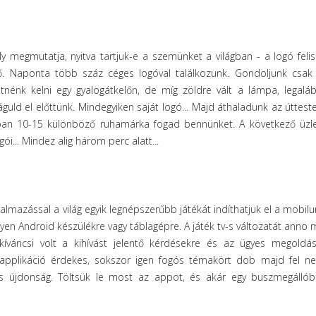
y megmutatja, nyitva tartjuk-e a szemünket a világban - a logó feli
tő. Naponta több száz céges logóval találkozunk. Gondoljunk csak 
etnénk kelni egy gyalogátkelőn, de míg zöldre vált a lámpa, legalá
uld el előttünk. Mindegyiken saját logó... Majd áthaladunk az úttest
tában 10-15 különböző ruhamárka fogad bennünket. A következő üzl
i... Mindez alig három perc alatt...
almazással a világ egyik legnépszerűbb játékát indíthatjuk el a mobilu
yen Android készülékre vagy táblagépre. A játék tv-s változatát anno m
kíváncsi volt a kihívást jelentő kérdésekre és az ügyes megoldás
 applikáció érdekes, sokszor igen fogós témakört dob majd fel ne
s újdonság. Töltsük le most az appot, és akár egy buszmegállób