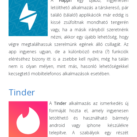
A
Happn
egy újabb, ingyenesen
letölthető alkalmazás a társkereső, pár
találó (tálaló!) applikációk már eddig is
kissé zsúfoltnak mondható tengerén
vagy, ha a másik irányból szeretnénk
nézni, akkor egy újabb lehetőség, hogy
végre megtalálhassuk szerelmünk egének álló csillagát. Az
app ingyenes ugyan, de a különböző extra (?) funkciók
eléréséhez bizony itt is a zsebbe kell nyúlni, még ha talán
nem is olyan mélyen, mint más, hasonló lehetőségekkel
kecsegtető mobiltelefonos alkalmazások esetében.
Tinder
A
Tinder
alkalmazás az ismerkedés új
formáját hozta el, amely ingyenesen
letölthető és használható bármely
android vagy iphone készülékre
telepítve. A szabályok egy részét