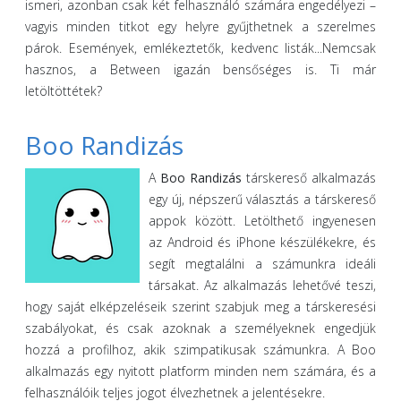
ismeri, azonban csak két felhasználó számára engedélyezi –
vagyis minden titkot egy helyre gyűjthetnek a szerelmes
párok. Események, emlékeztetők, kedvenc listák...Nemcsak
hasznos, a Between igazán bensőséges is. Ti már
letöltöttétek?
Boo Randizás
A
Boo Randizás
társkereső alkalmazás
egy új, népszerű választás a társkereső
appok között. Letölthető ingyenesen
az Android és iPhone készülékekre, és
segít megtalálni a számunkra ideáli
társakat. Az alkalmazás lehetővé teszi,
hogy saját elképzeléseik szerint szabjuk meg a társkeresési
szabályokat, és csak azoknak a személyeknek engedjük
hozzá a profilhoz, akik szimpatikusak számunkra. A Boo
alkalmazás egy nyitott platform minden nem számára, és a
felhasználóik teljes jogot élvezhetnek a jelentésekre.