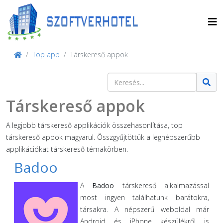
Top app
Társkereső appok
Keresés
Type 2 or more characters for result
Társkereső appok
A legjobb társkereső applikációk összehasonlítása, top
társkereső appok magyarul. Összgyűjtöttük a legnépszerűbb
applikációkat társkereső témakörben.
Badoo
A
Badoo
társkereső alkalmazással
most ingyen találhatunk barátokra,
társakra. A népszerű weboldal már
Android és iPhone készülékről is