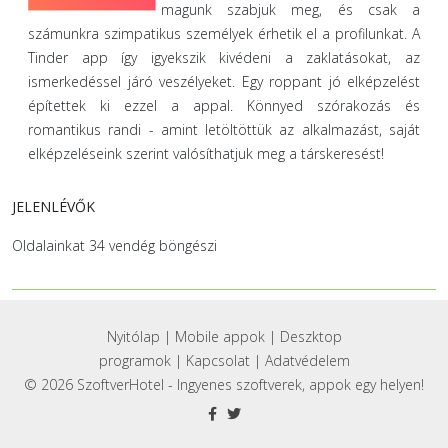
magunk szabjuk meg, és csak a
számunkra szimpatikus személyek érhetik el a profilunkat. A
Tinder app így igyekszik kivédeni a zaklatásokat, az
ismerkedéssel járó veszélyeket. Egy roppant jó elképzelést
építettek ki ezzel a appal. Könnyed szórakozás és
romantikus randi - amint letöltöttük az alkalmazást, saját
elképzeléseink szerint valósíthatjuk meg a társkeresést!
JELENLÉVŐK
Oldalainkat 34 vendég böngészi
Nyitólap
|
Mobile appok
|
Deszktop
programok
|
Kapcsolat
|
Adatvédelem
© 2026 SzoftverHotel - Ingyenes szoftverek, appok egy helyen!