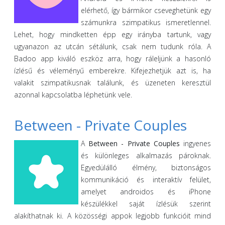
elérhető, így bármikor cseveghetünk egy
számunkra szimpatikus ismeretlennel.
Lehet, hogy mindketten épp egy irányba tartunk, vagy
ugyanazon az utcán sétálunk, csak nem tudunk róla. A
Badoo app kiváló eszköz arra, hogy ráleljünk a hasonló
ízlésű és véleményű emberekre. Kifejezhetjük azt is, ha
valakit szimpatikusnak találunk, és üzeneten keresztül
azonnal kapcsolatba léphetünk vele.
Between - Private Couples
A
Between - Private Couples
ingyenes
és különleges alkalmazás pároknak.
Egyedülálló élmény, biztonságos
kommunikáció és interaktív felület,
amelyet androidos és iPhone
készülékkel saját ízlésük szerint
alakíthatnak ki. A közösségi appok legjobb funkcióit mind