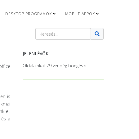
DESKTOP PROGRAMOK
MOBILE APPOK
Keresés
Type 2 or more characters for results.
JELENLÉVŐK
Oldalainkat 79 vendég böngészi
office
en is
akmai
k el.
 és a