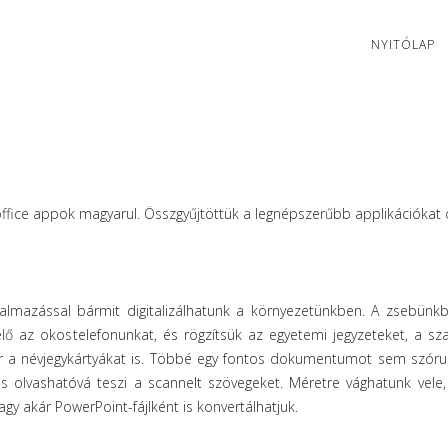
NYITÓLAP
office appok magyarul. Összgyűjtöttük a legnépszerűbb applikációkat 
almazással bármit digitalizálhatunk a környezetünkben. A zsebünkb
elő az okostelefonunkat, és rögzítsük az egyetemi jegyzeteket, a sz
ár a névjegykártyákat is. Többé egy fontos dokumentumot sem szórun
 és olvashatóvá teszi a scannelt szövegeket. Méretre vághatunk vele,
gy akár PowerPoint-fájlként is konvertálhatjuk.