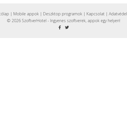
tólap
|
Mobile appok
|
Deszktop programok
|
Kapcsolat
|
Adatvéde
© 2026 SzoftverHotel - Ingyenes szoftverek, appok egy helyen!