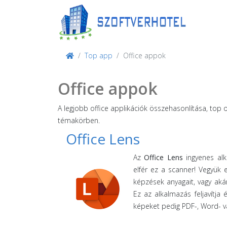
Top app
Office appok
Office appok
A legjobb office applikációk összehasonlítása, top 
témakörben.
Office Lens
Az
Office Lens
ingyenes alk
elfér ez a scanner! Vegyük 
képzések anyagait, vagy ak
Ez az alkalmazás feljavítja
képeket pedig PDF-, Word- va